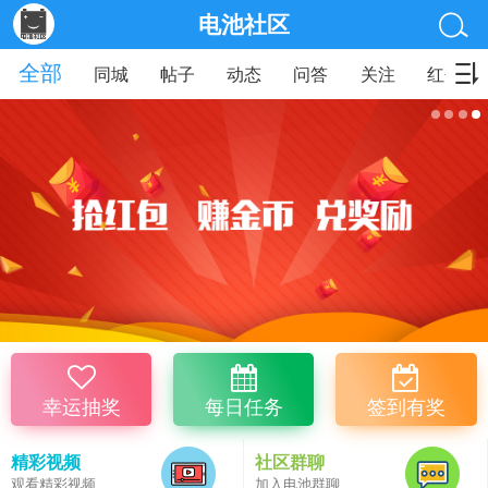
电池社区
全部
同城
帖子
动态
问答
关注
红包
幸运抽奖
每日任务
签到有奖
精彩视频
社区群聊
观看精彩视频
加入电池群聊