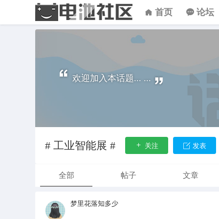
首页
论坛
欢迎加入本话题... ...
# 工业智能展 #
关注
发表
全部
帖子
文章
梦里花落知多少