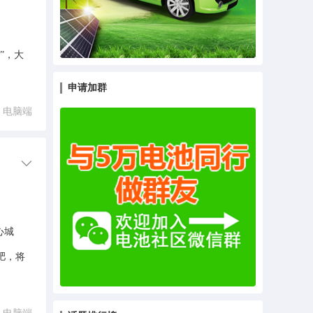
”，大
申请加群
电脑端
心城
肥，将