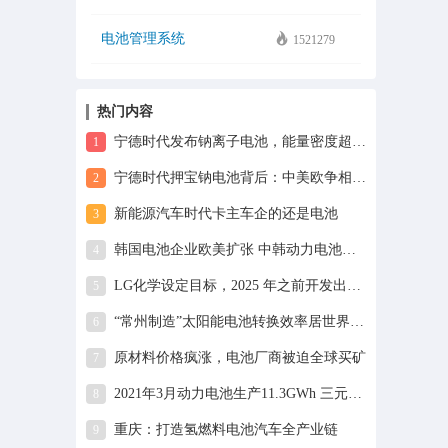
电池管理系统
1521279
热门内容
宁德时代发布钠离子电池，能量密度超过刀片电池？大家看看就好
1
宁德时代押宝钠电池背后：中美欧争相布局，曾毓群导师也在搞
2
新能源汽车时代卡主车企的还是电池
3
韩国电池企业欧美扩张 中韩动力电池战火升级
4
LG化学设定目标，2025 年之前开发出无钴锂电池正极材料
5
“常州制造”太阳能电池转换效率居世界第一
6
原材料价格疯涨，电池厂商被迫全球买矿
7
2021年3月动力电池生产11.3GWh 三元电池占比逐渐降低为51.6%
8
重庆：打造氢燃料电池汽车全产业链
9