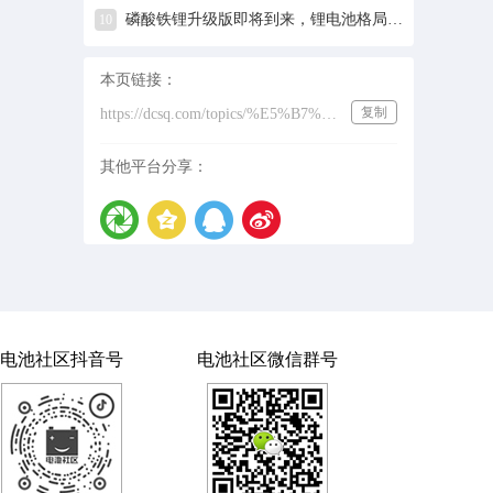
磷酸铁锂升级版即将到来，锂电池格局会有什么新变化？
10
本页链接：
复制
https://dcsq.com/topics/%E5%B7%A5%E4%B8%9A%E6%99%BA%E8%83%BD%E5%B1%95
其他平台分享：
电池社区抖音号
电池社区微信群号