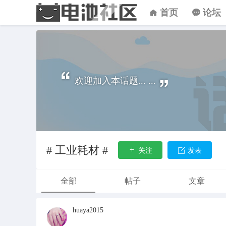
首页
论坛
欢迎加入本话题... ...
# 工业耗材 #
关注
发表
全部
帖子
文章
huaya2015