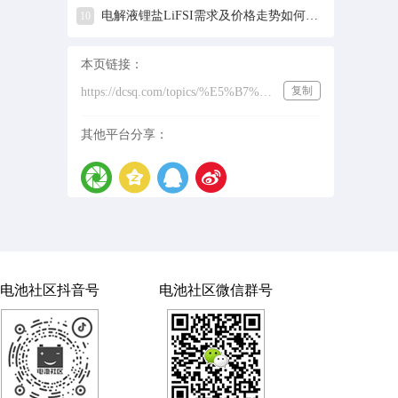
电解液锂盐LiFSI需求及价格走势如何？机构最新研判来了！
10
本页链接：
复制
https://dcsq.com/topics/%E5%B7%A5%E4%B8%9A%E8%80%97%E6%9D%90
其他平台分享：
电池社区抖音号
电池社区微信群号