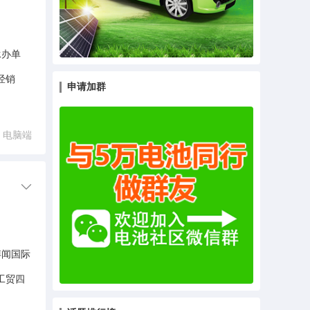
承办单
经销
申请加群
电脑端
博闻国际
工贸四