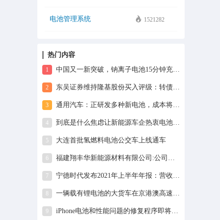
电池管理系统
1521282
热门内容
中国又一新突破，钠离子电池15分钟充电80%，能否取代锂离子电池
1
东吴证券维持隆基股份买入评级：转债募资70亿元扩产N型高效电池，一体化龙头领跑行业，目标价120元
2
通用汽车：正研发多种新电池，成本将降至 100 美元 / 度
3
到底是什么焦虑让新能源车企热衷电池研发
4
大连首批氢燃料电池公交车上线通车
5
福建翔丰华新能源材料有限公司:公司的锂离子电池石墨负极材料已站在新一代国产化材料应用的前沿
6
宁德时代发布2021年上半年年报：营收440.75亿元，净利润44.8亿元
7
一辆载有锂电池的大货车在京港澳高速湖北孝昌段起火
8
iPhone电池和性能问题的修复程序即将发布
9