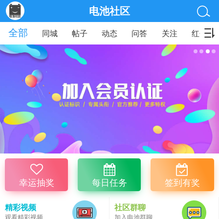
电池社区
全部
同城
帖子
动态
问答
关注
红包
幸运抽奖
每日任务
签到有奖
精彩视频
社区群聊
观看精彩视频
加入电池群聊