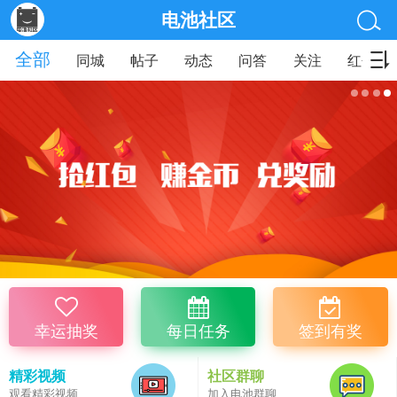
电池社区
全部
同城
帖子
动态
问答
关注
红包
幸运抽奖
每日任务
签到有奖
精彩视频
社区群聊
观看精彩视频
加入电池群聊