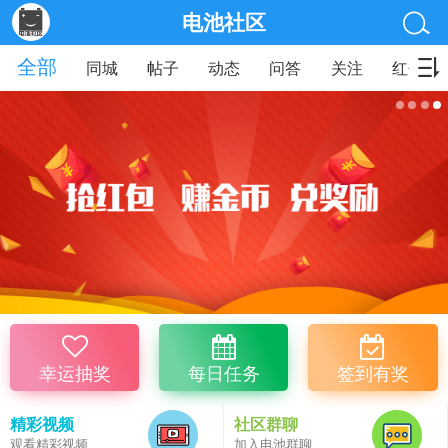
电池社区
全部
同城
帖子
动态
问答
关注
红包
幸运抽奖
每日任务
签到有奖
精彩视频
社区群聊
观看精彩视频
加入电池群聊