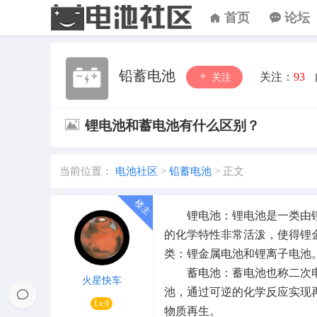
首页
论坛
铅蓄电池
关注：
93
关注
锂电池和蓄电池有什么区别？
当前位置：
电池社区
>
铅蓄电池
>
正文
锂电池：锂电池是一类由锂
的化学特性非常活泼，使得锂
类：锂金属电池和锂离子电池
蓄电池：蓄电池也称二次电
火星快车
池，通过可逆的化学反应实现
Lv.9
物质再生。