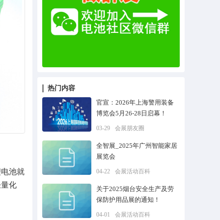
热门内容
官宣：2026年上海警用装备
博览会5月26-28日启幕！
03-29
会展朋友圈
全智展_2025年广州智能家居
展览会
锂电池就
04-22
会展活动百科
轻量化
关于2025烟台安全生产及劳
保防护用品展的通知！
04-01
会展活动百科