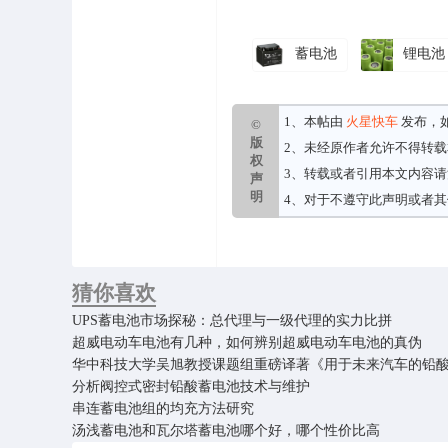
蓄电池
锂电池
1、本帖由
火星快车
发布，
©
版
2、未经原作者允许不得转
权
3、转载或者引用本文内容
声
明
4、对于不遵守此声明或者
猜你喜欢
UPS蓄电池市场探秘：总代理与一级代理的实力比拼
超威电动车电池有几种，如何辨别超威电动车电池的真伪
华中科技大学吴旭教授课题组重磅译著《用于未来汽车的铅
分析阀控式密封铅酸蓄电池技术与维护
串连蓄电池组的均充方法研究
汤浅蓄电池和瓦尔塔蓄电池哪个好，哪个性价比高