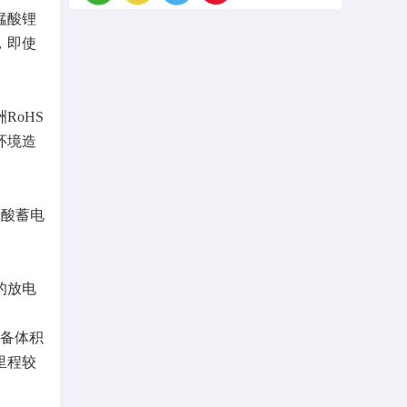
锰酸锂
，即使
oHS
环境造
铅酸蓄电
的放电
备体积
里程较