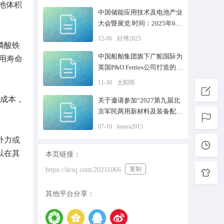
池体积
中国储能应用技术及电池产业
大会暨展览 时间：2025年6月
17—19日 地点：重庆国际博
12-06
好博2025
磷酸铁
览中心
中国船舶集团旗下广船国际为
使用寿命
英国P&O Ferries公司打造的全
球首型大容量电池混动双头豪
11-30
太阳雨
华客滚船“P&O Liberte（P&O
成本，
自由）”号在广州南沙交付
关于邀请参加“2027第九届北
京军民两用新材料及装备配套
展览会”的通知
07-10
huaya2015
外力或
以在其
本页链接：
复制
https://dcsq.com/20211066
其他平台分享：