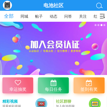
电池社区
全部
同城
帖子
动态
问答
关注
红包
幸运抽奖
每日任务
签到有奖
精彩视频
社区群聊
观看精彩视频
加入电池群聊