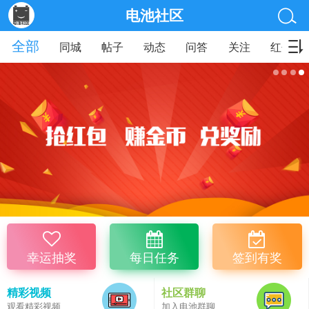
电池社区
全部
同城
帖子
动态
问答
关注
红包
幸运抽奖
每日任务
签到有奖
精彩视频
社区群聊
观看精彩视频
加入电池群聊