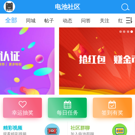
电池社区
全部
同城
帖子
动态
问答
关注
红包
幸运抽奖
每日任务
签到有奖
精彩视频
社区群聊
观看精彩视频
加入电池群聊