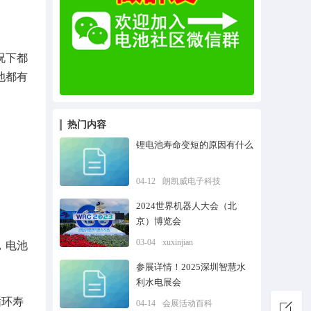
况下都
池都有
热门内容
锂电池寿命变短的原因有什么
04-12
朗凯威电子科技
2024世界机器人大会（北
京）博览会
03-04
xuxinjian
，电池
参展详情！2025深圳智慧水
利水电展会
循环寿
04-14
会展活动百科