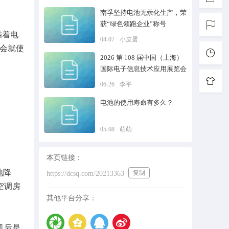
南孚坚持电池无汞化生产，荣
获“绿色领跑企业”称号
插着电
04-07
小皮蛋
会就使
2026 第 108 届中国（上海）
国际电子信息技术应用展览会
06-26
李平
电池的使用寿命有多久？
05-08
萌萌
本页链接：
地降
复制
https://dcsq.com/20213363
空调房
其他平台分享：
机后是