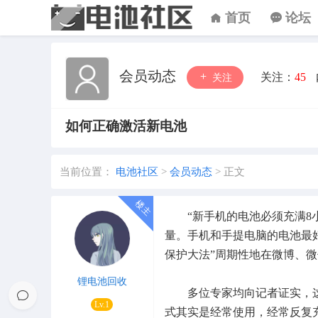
首页
论坛
会员动态
关注：
45
关注
如何正确激活新电池
当前位置：
电池社区
>
会员动态
>
正文
“新手机的电池必须充满8小
量。手机和手提电脑的电池最
保护大法”周期性地在微博、
锂电池回收
多位专家均向记者证实，这
Lv.1
式其实是经常使用，经常反复