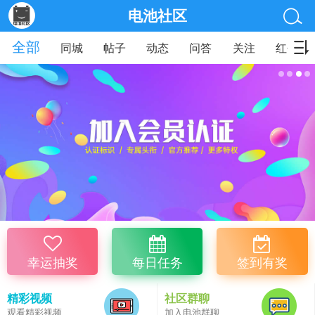
电池社区
全部
同城
帖子
动态
问答
关注
红包
幸运抽奖
每日任务
签到有奖
精彩视频
社区群聊
观看精彩视频
加入电池群聊