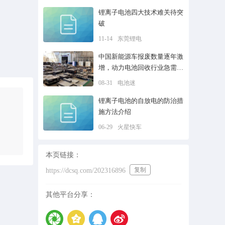
锂离子电池四大技术难关待突
破
11-14
东莞锂电
中国新能源车报废数量逐年激
增，动力电池回收行业急需解
决环境污染问题
08-31
电池迷
锂离子电池的自放电的防治措
施方法介绍
06-29
火星快车
本页链接：
复制
https://dcsq.com/202316896
其他平台分享：