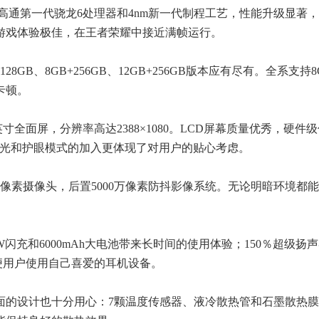
高通第一代骁龙6处理器和4nm新一代制程工艺，性能升级显著
游戏体验极佳，在王者荣耀中接近满帧运行。
GB、8GB+256GB、12GB+256GB版本应有尽有。全系支持8
卡顿。
全面屏，分辨率高达2388×1080。LCD屏幕质量优秀，硬件
调光和护眼模式的加入更体现了对用户的贴心考虑。
像素摄像头，后置5000万像素防抖影像系统。无论明暗环境都
充和6000mAh大电池带来长时间的使用体验；150％超级扬
方便用户使用自己喜爱的耳机设备。
设计也十分用心：7颗温度传感器、液冷散热管和石墨散热膜