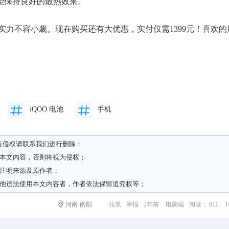
能保持良好的散热效果。
实力不容小觑。现在购买还有大优惠，实付仅需1399元！喜欢的
iQOO 电池
手机
有侵权请
联系我们
进行删除；
载本文内容，否则将视为侵权；
请注明来源及原作者；
其他违法使用本文内容者，作者依法保留追究权等；
河南·南阳
拉黑
举报
2年前
电脑端
阅读： 611