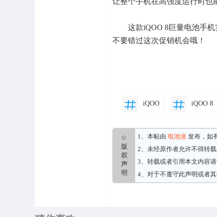
让整个手机在高强度运行时也
这款iQOO 8巨量电池手机
不要错过这次促销机会哦！
iQOO
iQOO 8
1、本帖由
电池迷
发布，如
©
版
2、未经原作者允许不得转
权
3、转载或者引用本文内容
声
明
4、对于不遵守此声明或者