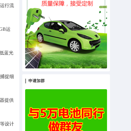
，运行流
GB运
级低蓝光
能捕捉细
申请加群
声器提供
等设计