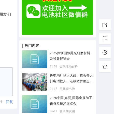
朋友们
热门内容
2025深圳国际抛光研磨材料
及设备展览会
11-18
会展活动百科
锂电池厂抢人大战：猎头每天
打电话挖人，老板做梦都想上
市
01-17
三元锂电池
2026中国(东莞)国际金属加工
回复
1楼
设备及技术展览会
06-11
会展朋友圈