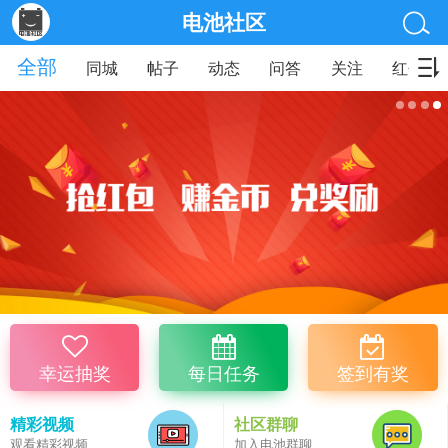
电池社区
全部
同城
帖子
动态
问答
关注
红包
幸运抽奖
每日任务
签到有奖
精彩视频
社区群聊
观看精彩视频
加入电池群聊