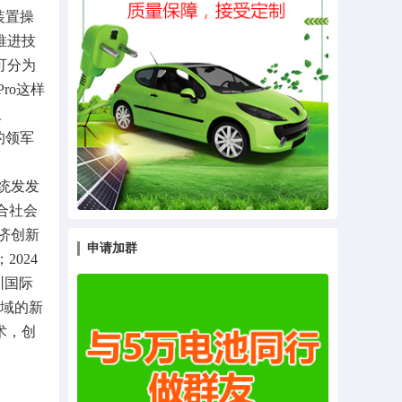
装置操
推进技
可分为
ro这样
、
的领军
统发发
合社会
济创新
申请加群
024
圳国际
领域的新
术，创