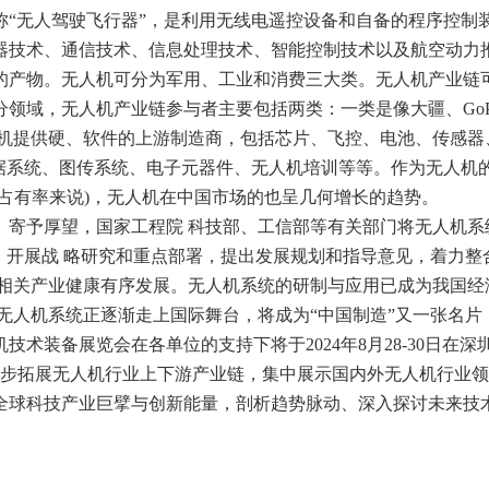
称“无人驾驶飞行器”，是利用无线电遥控设备和自备的程序控制
器技术、通信技术、信息处理技术、智能控制技术以及航空动力
的产物。无人机可分为军用、工业和消费三大类。无人机产业链
领域，无人机产业链参与者主要包括两类：一类是像大疆、GoP
人机提供硬、软件的上游制造商，包括芯片、飞控、电池、传感器
数据系统、图传系统、电子元器件、无人机培训等等。作为无人机
场占有率来说)，无人机在中国市场的也呈几何增长的趋势。
、寄予厚望，国家工程院 科技部、工信部等有关部门将无人机系
重点，开展战 略研究和重点部署，提出发展规划和指导意见，着力整
及相关产业健康有序发展。无人机系统的研制与应用已成为我国经
无人机系统正逐渐走上国际舞台，将成为“中国制造”又一张名片；2
术装备展览会在各单位的支持下将于2024年8月28-30日在深
进一步拓展无人机行业上下游产业链，集中展示国内外无人机行业
全球科技产业巨擘与创新能量，剖析趋势脉动、深入探讨未来技