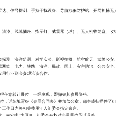
雷达、信号探测、手持干扰设备、导航欺骗防护站、开网抓捕无
、油漆、线缆插座、指示灯、减震器（球）、无人机收纳盒、收
象探测、海洋监测、科学实验、影视拍摄、航空航天、武警公安
感测绘、电力、铁路、海洋、民政、国土、灾害防治、公共安全
应用行业到会参观洽谈合作。
不得任意转让展位，一经发现，即撤销其参展资格。
展位，详细填写好《参展合同表》并加盖公章，邮寄或扫描件至
3个工作日内将相关费用汇入组委会指定账户。
款、先安排”为原则，组委会有权对少量展位予以调整。