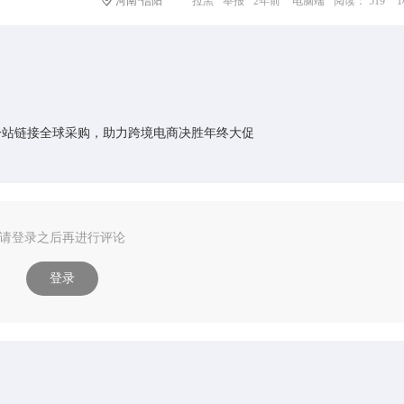
河南·信阳
拉黑
举报
2年前
电脑端
阅读： 519
一站链接全球采购，助力跨境电商决胜年终大促
请登录之后再进行评论
登录