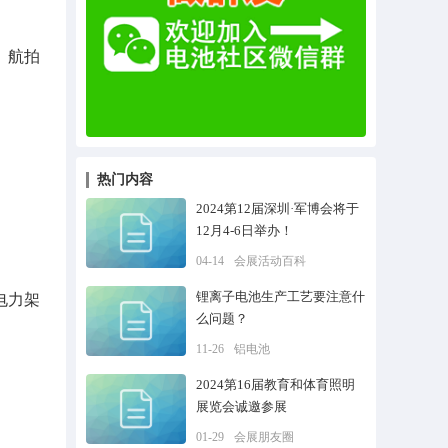
、航拍
热门内容
2024第12届深圳·军博会将于
12月4-6日举办！
04-14
会展活动百科
锂离子电池生产工艺要注意什
电力架
么问题？
11-26
铝电池
2024第16届教育和体育照明
展览会诚邀参展
01-29
会展朋友圈