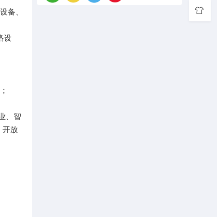
拆设备、
络设
位；
业、智
、开放