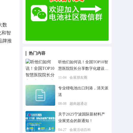
大数
化和智
品牌推
热门内容
听他们如何说！全国TOP10智
慧医院院长分享数字化建设心
法
11-04
会展朋友圈
专业锂电池出口到港，清关派
送
08-08
越南越通达
关于2025宁波国际新材料产
业展览会的新通知！
04-27
会展活动百科