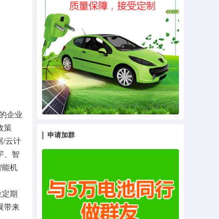
多的企业
政策
申请加群
据/云计
宇、智
智能机
。
位定期
展带来