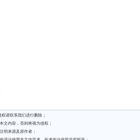
日
侵权请
联系我们
进行删除；
载本文内容，否则将视为侵权；
请注明来源及原作者；
其他违法使用本文内容者，作者依法保留追究权等；