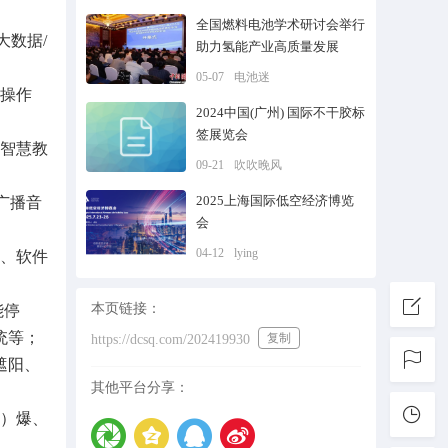
全国燃料电池学术研讨会举行
大数据/
助力氢能产业高质量发展
05-07
电池迷
、操作
2024中国(广州) 国际不干胶标
签展览会
、智慧教
09-21
吹吹晚风
2025上海国际低空经济博览
广播音
会
04-12
lying
全、软件
本页链接：
能停
统等；
复制
https://dcsq.com/202419930
遮阳、
其他平台分享：
排）爆、