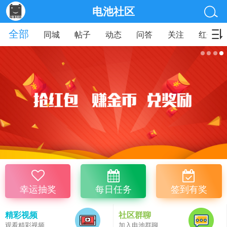
电池社区
全部
同城
帖子
动态
问答
关注
红包
幸运抽奖
每日任务
签到有奖
精彩视频
社区群聊
观看精彩视频
加入电池群聊