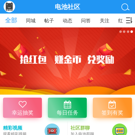
电池社区
全部
同城
帖子
动态
问答
关注
红包
幸运抽奖
每日任务
签到有奖
精彩视频
社区群聊
观看精彩视频
加入电池群聊