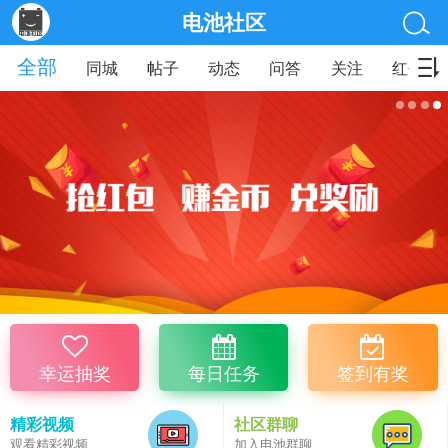
电池社区
全部
同城
帖子
动态
问答
关注
红包
幸运抽奖
每日任务
签到有奖
精彩视频
社区群聊
观看精彩视频
加入电池群聊