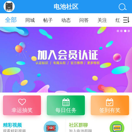
电池社区
全部
同城
帖子
动态
问答
关注
红包
幸运抽奖
每日任务
签到有奖
精彩视频
社区群聊
观看精彩视频
加入电池群聊