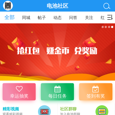
电池社区
全部
同城
帖子
动态
问答
关注
红包
幸运抽奖
每日任务
签到有奖
精彩视频
社区群聊
观看精彩视频
加入电池群聊