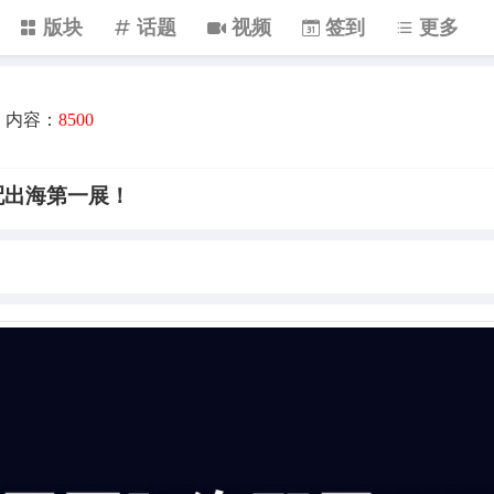
版块
话题
视频
签到
更多
内容：
8500
汽配出海第一展！