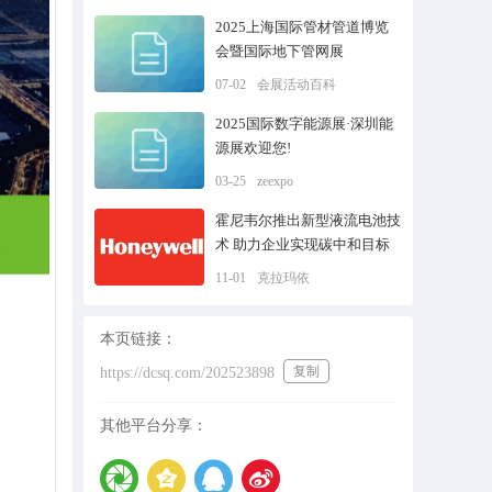
2025上海国际管材管道博览
会暨国际地下管网展
07-02
会展活动百科
2025国际数字能源展·深圳能
源展欢迎您!
03-25
zeexpo
霍尼韦尔推出新型液流电池技
术 助力企业实现碳中和目标
11-01
克拉玛依
本页链接：
复制
https://dcsq.com/202523898
其他平台分享：