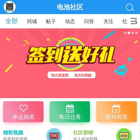
电池社区
全部
同城
帖子
动态
问答
关注
红包
幸运抽奖
每日任务
签到有奖
精彩视频
社区群聊
观看精彩视频
加入电池群聊