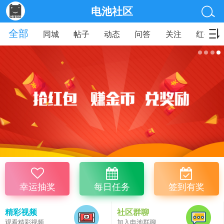
电池社区
全部
同城
帖子
动态
问答
关注
红包
幸运抽奖
每日任务
签到有奖
精彩视频
社区群聊
观看精彩视频
加入电池群聊