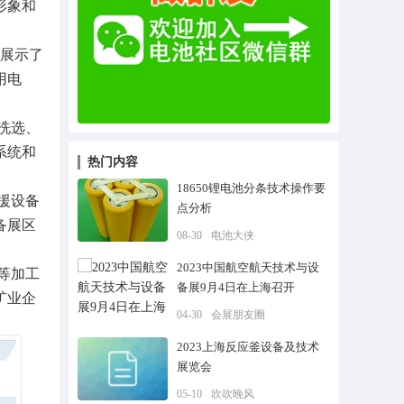
形象和
区展示了
用电
洗选、
系统和
热门内容
18650锂电池分条技术操作要
援设备
点分析
备展区
08-30
电池大侠
2023中国航空航天技术与设
等加工
备展9月4日在上海召开
矿业企
04-30
会展朋友圈
2023上海反应釜设备及技术
展览会
05-10
吹吹晚风