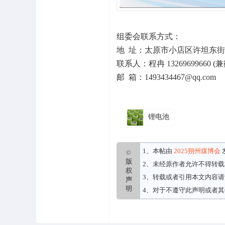
组委会联系方式：
地 址：太原市小店区许坦东街中
联系人：程冉 13269699660
邮 箱：1493434467@qq.com
锂电池
1、本帖由
2025朔州煤博会
©
版
2、未经原作者允许不得转
权
3、转载或者引用本文内容
声
明
4、对于不遵守此声明或者