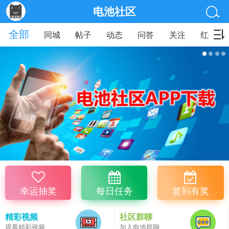
电池社区
全部
同城
帖子
动态
问答
关注
红包
幸运抽奖
每日任务
签到有奖
精彩视频
社区群聊
观看精彩视频
加入电池群聊