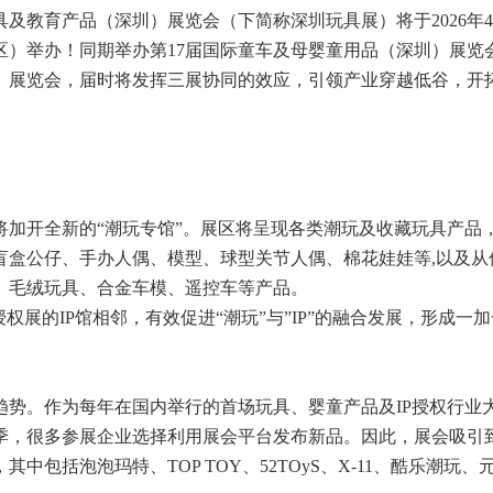
及教育产品（深圳）展览会（下简称深圳玩具展）将于2026年4月
区）举办！同期举办第17届国际童车及母婴童用品（深圳）展览
圳）展览会，届时将发挥三展协同的效应，引领产业穿越低谷，开
会将加开全新的“潮玩专馆”。展区将呈现各类潮玩及收藏玩具产品
盲盒公仔、手办人偶、模型、球型关节人偶、棉花娃娃等,以及从
、毛绒玩具、合金车模、遥控车等产品。
权展的IP馆相邻，有效促进“潮玩”与”IP”的融合发展，形成一
趋势。作为每年在国内举行的首场玩具、婴童产品及IP授权行业
季，很多参展企业选择利用展会平台发布新品。因此，展会吸引
中包括泡泡玛特、TOP TOY、52TOyS、X-11、酷乐潮玩、