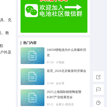
玩具、充
品、教
热门内容
权
18650锂电池为什么有爆炸历
、户外及
史
07-24
小电娃
首页_2026北京银发经济展会
11-04
会分享
2025上海国际精密陶瓷暨
IGBT产业链展览会
03-11
会展人-陆先生