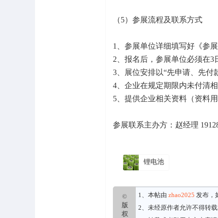
（5）参展流程及联系方式
1、参展单位详细填写好《参
2、报名后，参展单位必须在
3、展位安排以“先申请、先付
4、企业在规定期限内未付清
5、提供企业相关资料（资料
参展联系主办方：赵经理 191283
锂电池
1、本帖由
zhao2025
发布，
©
版
2、未经原作者允许不得转
权