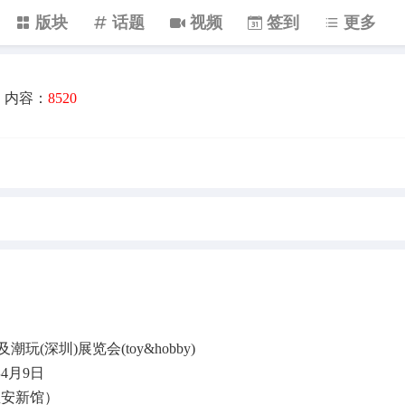
版块
话题
视频
签到
更多
内容：
8520
(深圳)展览会(toy&hobby)
年4月9日
宝安新馆）