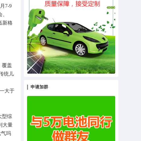
7-9
会、
拓新格
，覆盖
传统儿
申请加群
加一大于
大型综
到大量
元气玛