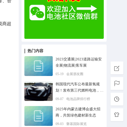
备、智
税商超
热门内容
2023交通展|2023道路运输安
全展|物流展|客车展
05-19
会展朋友圈
韩国现代汽车公布最新氢规
划！发布第三代燃料电池，展
望未来氢能愿景
09-07
电池品牌排行榜
2025年内蒙古建博会盛大招
商，共筑绿色建材新生态
09-03
磐基国际展览