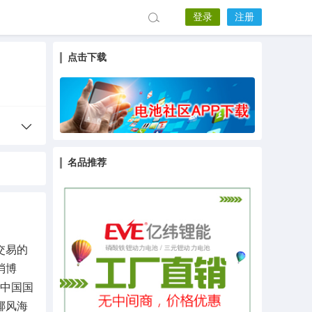
登录
注册
点击下载
名品推荐
交易的
消博
届中国国
椰风海