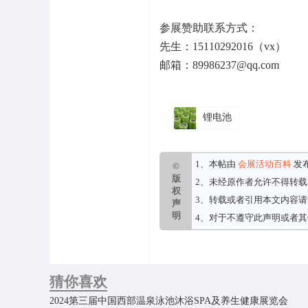
参展赞助联系方式：
先生：15110292016（vx）
邮箱：89986237@qq.com
锂电池
1、本帖由
会展活动百科
发
©
版
2、未经原作者允许不得转
权
3、转载或者引用本文内容
声
明
4、对于不遵守此声明或者
猜你喜欢
2024第三届中国西部温泉泳池沐浴SPA及养生健康展览会