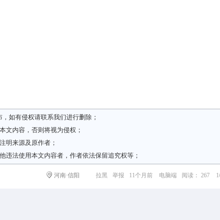
布，如有侵权请
联系我们
进行删除；
载本文内容，否则将视为侵权；
请注明来源及原作者；
其他违法使用本文内容者，作者依法保留追究权等；
河南·信阳
拉黑
举报
11个月前
电脑端
阅读： 267