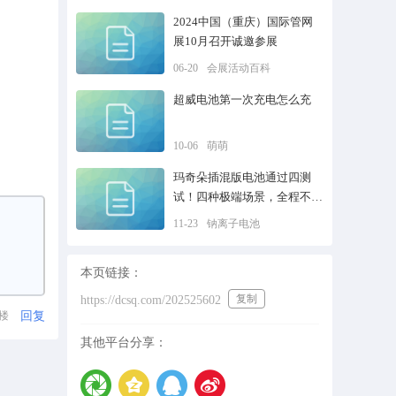
2024中国（重庆）国际管网
展10月召开诚邀参展
06-20
会展活动百科
超威电池第一次充电怎么充
10-06
萌萌
玛奇朵插混版电池通过四测
试！四种极端场景，全程不烧
不炸
11-23
钠离子电池
本页链接：
复制
https://dcsq.com/202525602
回复
1楼
其他平台分享：