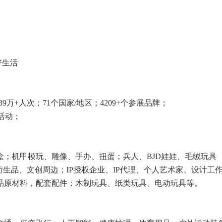
好生活
39万+人次；71个国家/地区；4209+个参展品牌；
套活动；
盒；机甲模玩、雕像、手办、扭蛋；兵人、BJD娃娃、毛绒玩具
衍生品、文创周边；IP授权企业、IP代理、个人艺术家、设计工
品原材料，配套配件；木制玩具、纸类玩具、电动玩具等。