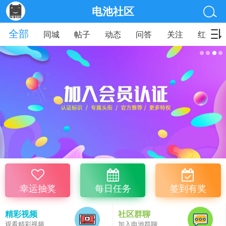
电池社区
全部
同城
帖子
动态
问答
关注
红包
幸运抽奖
每日任务
签到有奖
精彩视频
社区群聊
观看精彩视频
加入电池群聊