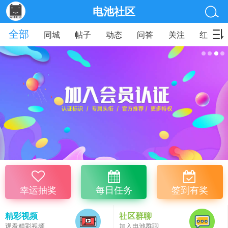
电池社区
全部
同城
帖子
动态
问答
关注
红包
幸运抽奖
每日任务
签到有奖
精彩视频
社区群聊
观看精彩视频
加入电池群聊