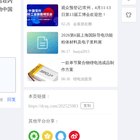
站在内
观众预登记|常州，4月11-13
动中国
日第13届工博会欢迎您！
02-26
会展朋友圈
2026第6届上海国际导电功能
粉体材料及电子浆料展
06-17
huaya2015
一款单节聚合物锂电池成品制
作方案
08-30
锂电池股票
本页链接：
回复
1楼
复制
https://dcsq.com/202525983
其他平台分享：