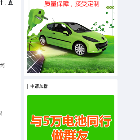
计
，直
简
申请加群
描