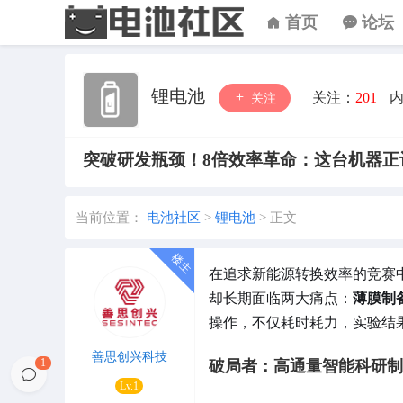
首页
论坛
锂电池
关注：
201
关注
突破研发瓶颈！8倍效率革命：这台机器正
当前位置：
电池社区
>
锂电池
>
正文
在追求新能源转换效率的竞赛
却长期面临两大痛点：
薄膜制
操作，不仅耗时耗力，实验结
善思创兴科技
1
破局者：高通量智能科研制
Lv.1