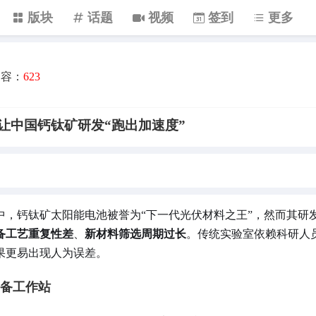
版块
话题
视频
签到
更多
内容：
623
让中国钙钛矿研发“跑出加速度”
中，钙钛矿太阳能电池被誉为“下一代光伏材料之王”，然而其研
备工艺重复性差
、
新材料筛选周期过长
。传统实验室依赖科研人
果更易出现人为误差。
备工作站