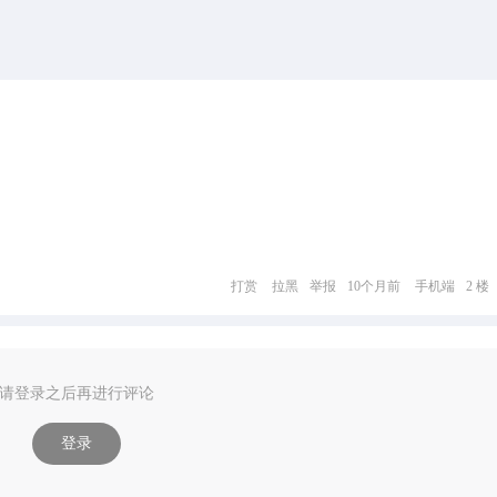
打赏
拉黑
举报
10个月前
手机端
2 楼
请登录之后再进行评论
登录