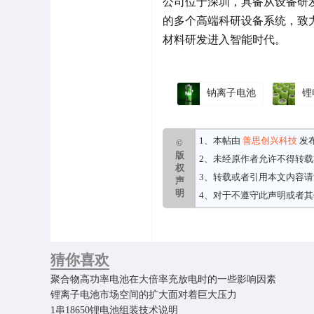
公司位于深圳，具备从设备研
的多个高端科研设备系统，致
材料研发进入智能时代。
钠离子电池
锂
1、本帖由
善思创兴科技
发
©
版
2、未经原作者允许不得转
权
3、转载或者引用本文内容
声
明
4、对于不遵守此声明或者
猜你喜欢
聚合物高功率电池在大倍率充放电时的一些影响因素
锂离子电池市场空间的扩大面对着巨大压力
1串18650锂电池组装技术说明