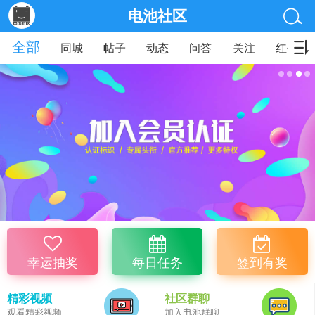
电池社区
全部
同城
帖子
动态
问答
关注
红包
幸运抽奖
每日任务
签到有奖
精彩视频
社区群聊
观看精彩视频
加入电池群聊