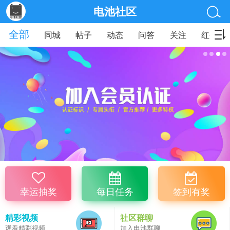
电池社区
全部
同城
帖子
动态
问答
关注
红包
幸运抽奖
每日任务
签到有奖
精彩视频
社区群聊
观看精彩视频
加入电池群聊