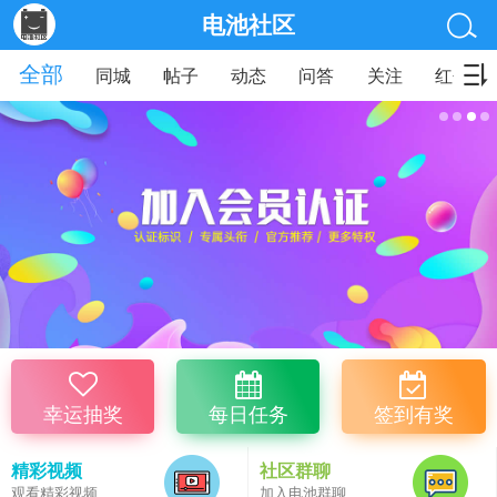
电池社区
全部
同城
帖子
动态
问答
关注
红包
幸运抽奖
每日任务
签到有奖
精彩视频
社区群聊
观看精彩视频
加入电池群聊