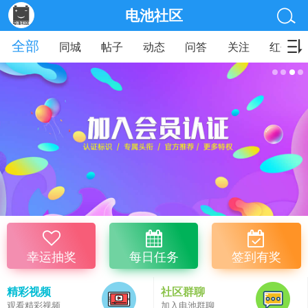
电池社区
全部
同城
帖子
动态
问答
关注
红包
幸运抽奖
每日任务
签到有奖
精彩视频
社区群聊
观看精彩视频
加入电池群聊