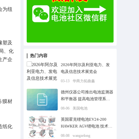
会为纽
橡塑及
局、化
热门内容
生产企
2026年阿尔及利亚电力、发
电及信息技术展览会
03-13
华商力拓曲鑫
德州仪器公司推出电池监测器
和平衡器 提高电池管理系统
/膜材
性能
08-06
美国电池
英国霍克锂电池EV24-200
造纸化
HAWKER AGV锂电池 技术规
格参数
08-08
wangzelong