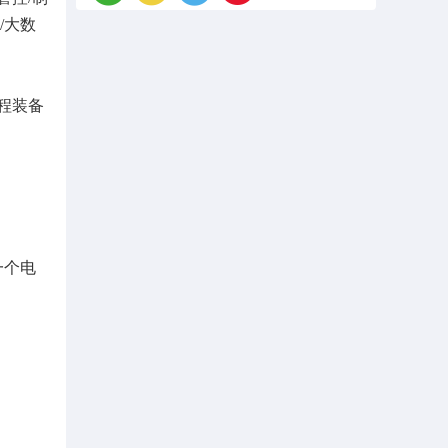
/大数
程装备
一个电