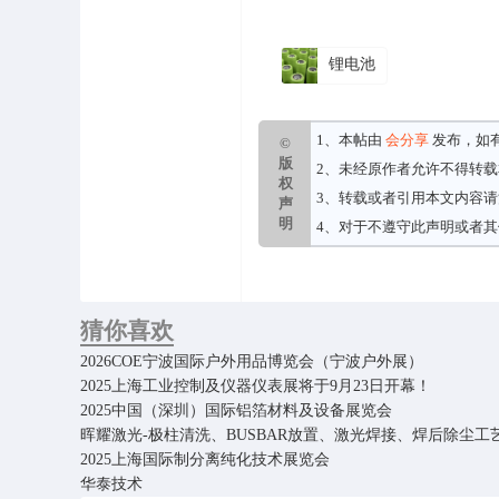
锂电池
1、本帖由
会分享
发布，如
©
版
2、未经原作者允许不得转
权
3、转载或者引用本文内容
声
明
4、对于不遵守此声明或者
猜你喜欢
2026COE宁波国际户外用品博览会（宁波户外展）
2025上海工业控制及仪器仪表展将于9月23日开幕！
2025中国（深圳）国际铝箔材料及设备展览会
晖耀激光-极柱清洗、BUSBAR放置、激光焊接、焊后除尘工
2025上海国际制分离纯化技术展览会
华泰技术