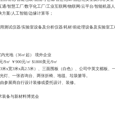
/智慧工厂/数字化工厂/工业互联网/物联网/云平台/智能机器人
解决方案/人工智能/边缘计算等；
专用测试仪器/实验室设备及分析仪器/耗材/前处理设备及实验室工
室内光地（36㎡起） 境外企业
/9㎡ ￥900元/㎡ $1800美元/9㎡
3米x宽3米x高2.5米）、三面围板（白色）、公司中英文楣板、
日光灯、一张咨询台、两张折椅、地毯、垃圾篓等。
，由参展商自行设计装修或委托设计、装修。
技术装备与新材料博览会