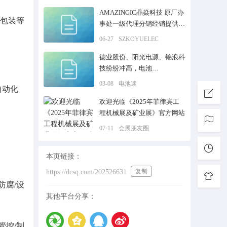
AMAZINGIC晶焱科技 原厂办
/包装等
事处一级代理分销经销提供方
案设计
06-27
SZKOYUELEC
德业股份、阳光电源、锦浪科
技纷纷冲高，电池
ETF(561910)涨1.17%
03-08
电池迷
自动化
欢迎光临《2025年菲律宾工
程机械展及矿业展》官方网站
07-11
会展朋友圈
本页链接：
复制
https://dcsq.com/202526631
防腐/设
其他平台分享：
管控/制