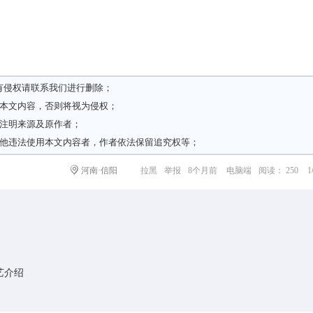
有侵权请
联系我们
进行删除；
载本文内容，否则将视为侵权；
请注明来源及原作者；
其他违法使用本文内容者，作者依法保留追究权等；
河南·信阳
拉黑
举报
8个月前
电脑端
阅读： 250
艺介绍