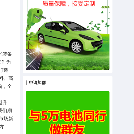
术装备
庆作为
打造一
料、高
申请加群
前，全
型升
我们期
市场新
方