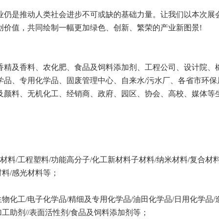
业仍是推动人类社会进步不可或缺的基础力量。让我们以本次展
创价值，共同绘制一幅更加绿色、创新、繁荣的产业新图景!
香精及香料、农化肥、食品及饲料添加剂、工程公司、设计院、
学品、专用化学品、固废管理中心、自来水/污水厂、各省市环保
及颜料、无机化工、经销商、政府、园区、协会、高校、媒体等
材料/工程塑料/功能高分子/化工新材料子材料/纳米材料/复合材料
材料/感光材料等；
生物化工/电子化学品/精细及专用化学品/油田化学品/日用化学品/
加工助剂//表面活性剂/食品及饲料添加剂等；