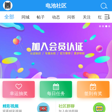
电池社区
全部
同城
帖子
动态
问答
关注
红包
幸运抽奖
每日任务
签到有奖
精彩视频
社区群聊
观看精彩视频
加入电池群聊