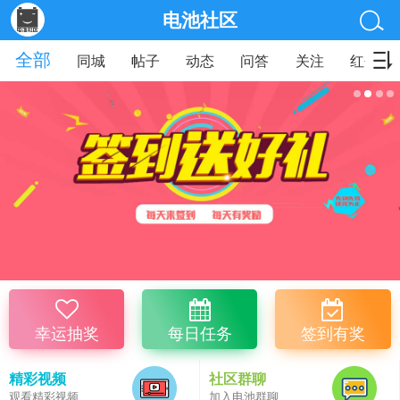
电池社区
全部
同城
帖子
动态
问答
关注
红包
幸运抽奖
每日任务
签到有奖
精彩视频
社区群聊
观看精彩视频
加入电池群聊