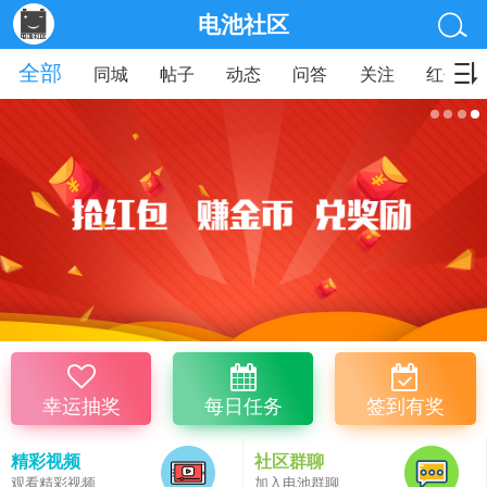
电池社区
全部
同城
帖子
动态
问答
关注
红包
幸运抽奖
每日任务
签到有奖
精彩视频
社区群聊
观看精彩视频
加入电池群聊