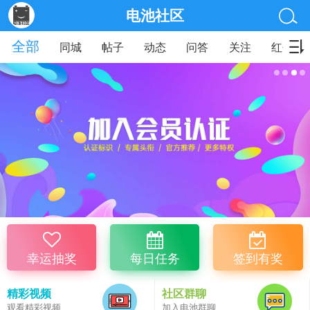
电池社区
全部
同城
帖子
动态
问答
关注
红包
幸运抽奖
每日任务
签到有奖
精彩视频
社区群聊
观看精彩视频
加入电池群聊