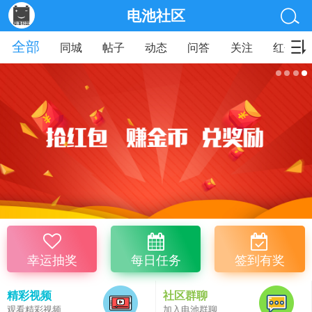
电池社区
全部
同城
帖子
动态
问答
关注
红包
幸运抽奖
每日任务
签到有奖
精彩视频
社区群聊
观看精彩视频
加入电池群聊