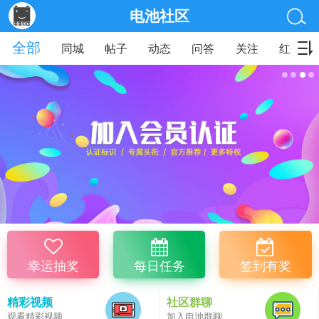
电池社区
全部
同城
帖子
动态
问答
关注
红包
幸运抽奖
每日任务
签到有奖
精彩视频
社区群聊
观看精彩视频
加入电池群聊