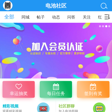
电池社区
全部
同城
帖子
动态
问答
关注
红包
幸运抽奖
每日任务
签到有奖
精彩视频
社区群聊
观看精彩视频
加入电池群聊