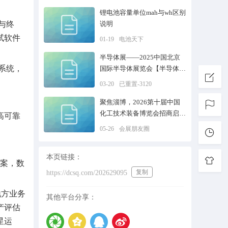
锂电池容量单位mah与wh区别
与终
说明
试软件
01-19
电池天下
半导体展——2025中国北京
系统，
国际半导体展览会【半导体材
料展】
03-20
已重置-3120
聚焦淄博，2026第十届中国
化工技术装备博览会招商启
高可靠
动！
05-26
会展朋友圈
本页链接：
方案，数
复制
https://dcsq.com/202629095
地方业务
其他平台分享：
产评估
星运