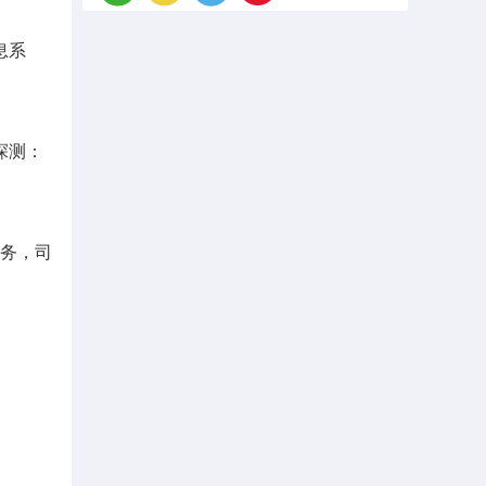
息系
探测：
服务，司