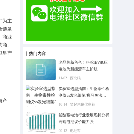
”为主
全链条
、商业
营商、
卫星产
热门内容
老品牌新角色！骆驼iEV低压
电池为新能源车主护航
11-02
西北狼
实验室选型指南：生物毒性检
测仪vs发光细菌/斑马鱼法怎
与产
么选？附成本对比表
10-14
笑起来像仪多花
铅酸蓄电池行业发展现状分析
高端电池议价能力强
09-12
电池客