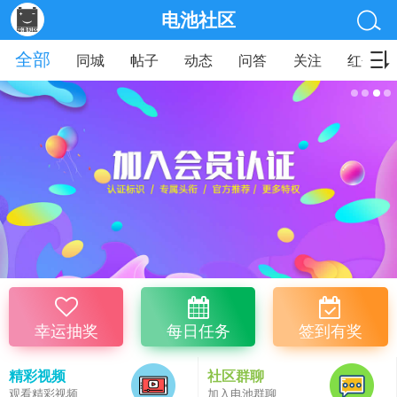
电池社区
全部
同城
帖子
动态
问答
关注
红包
幸运抽奖
每日任务
签到有奖
精彩视频
社区群聊
观看精彩视频
加入电池群聊