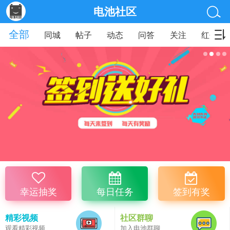
电池社区
全部
同城
帖子
动态
问答
关注
红包
幸运抽奖
每日任务
签到有奖
精彩视频
社区群聊
观看精彩视频
加入电池群聊