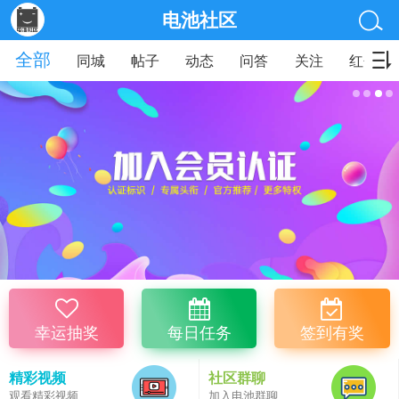
电池社区
全部
同城
帖子
动态
问答
关注
红包
幸运抽奖
每日任务
签到有奖
精彩视频
社区群聊
观看精彩视频
加入电池群聊