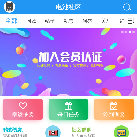
电池社区
全部
同城
帖子
动态
问答
关注
红包
幸运抽奖
每日任务
签到有奖
精彩视频
社区群聊
观看精彩视频
加入电池群聊