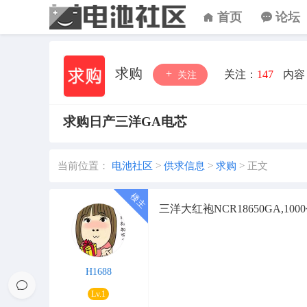
首页
论坛
求购
关注：
147
内容
关注
求购日产三洋GA电芯
当前位置：
电池社区
>
供求信息
>
求购
>
正文
三洋大红袍NCR18650GA,10
H1688
Lv.1