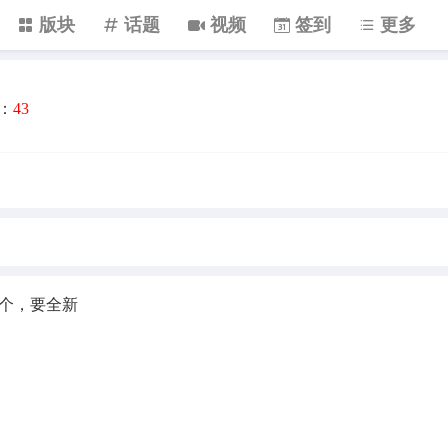
版块
话题
视频
签到
更多
：
43
00个，要全新