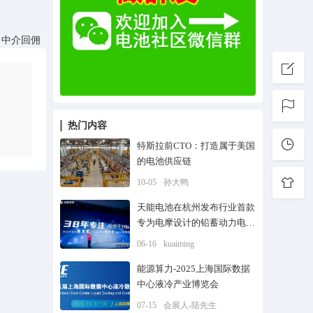
，中介回佣
热门内容
特斯拉前CTO：打造属于美国
的电池供应链
10-05
孙大鸭
天能电池在杭州发布行业首款
专为电摩设计的铅蓄动力电池
——天冠系列
06-16
kuaiming
能源算力-2025上海国际数据
中心液冷产业博览会
07-15
会展人-陆先生