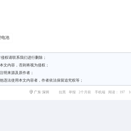
锂电池
有侵权请
联系我们
进行删除；
载本文内容，否则将视为侵权；
请注明来源及原作者；
其他违法使用本文内容者，作者依法保留追究权等；
广东·深圳
拉黑
举报
2个月前
手机端
阅读： 197