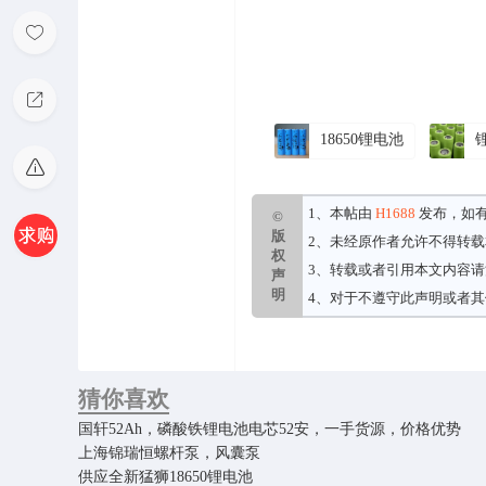
18650锂电池
1、本帖由
H1688
发布，如
©
版
2、未经原作者允许不得转
权
3、转载或者引用本文内容
声
明
4、对于不遵守此声明或者
猜你喜欢
国轩52Ah，磷酸铁锂电池电芯52安，一手货源，价格优势
上海锦瑞恒螺杆泵，风囊泵
供应全新猛狮18650锂电池