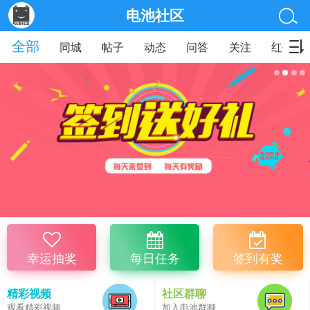
电池社区
全部
同城
帖子
动态
问答
关注
红包
幸运抽奖
每日任务
签到有奖
精彩视频
社区群聊
观看精彩视频
加入电池群聊